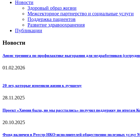
Новости
Здоровый образ жизни
Межсекторное партнерство и социальные услуги
Поддержка пациентов
Развитие здравоохранения
Публикации
Новости
Анонс тренинга по профилактике выгорания для медработников (сотрудн
01.02.2026
20 лет, которые изменили жизни к лучшему
28.11.2025
Проект «Химия была, но мы расстались» получил поддержку по итогам К
20.10.2025
Фонд включен в Реестр НКО-исполнителей общественно полезных услуг 