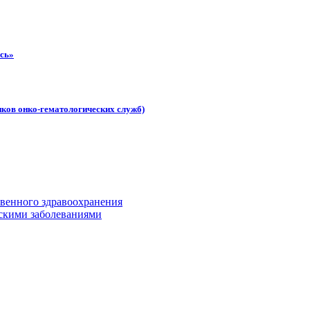
ись»
иков онко-гематологических служб)
твенного здравоохранения
скими заболеваниями