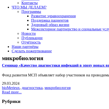
Контакты
ЧТО МЫ ДЕЛАЕМ?
Программы
Развитие здравоохранения
Поддержка пациентов
Здоровый образ жизни
Межсекторное партнерство и социальные усл
Новости
Публикации
Отчётность
Наши партнёры
Сделать пожертвование
микробиология
Семинар «Качество диагностики инфекций в эпоху новых вы
Фонд развития МСП объявляет набор участников на проводимый
29.03.2024
bioMerieux
,
диагностика
,
микробиология
Read more...
Рубрики