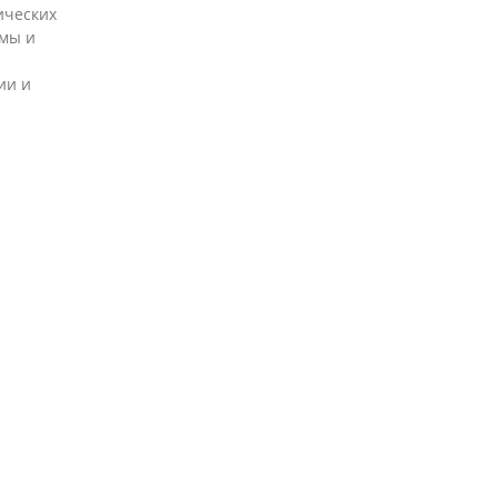
ических
емы и
ии и