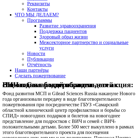
Реквизиты
Контакты
ЧТО МЫ ДЕЛАЕМ?
Программы
Развитие здравоохранения
Поддержка пациентов
Здоровый образ жизни
Межсекторное партнерство и социальные
услуги
Новости
Публикации
Отчётность
Наши партнёры
Сделать пожертвование
Новогодняя благотворительная акция: социальная поддержка для детей с ВИЧ в Самарской области
Фонд развития МСП и Gilead Sciences Russia накануне Нового
года организовали передачу в виде благотворительного
пожертвования при посредничестве ГБУЗ «Самарский
областной клинический центр профилактики и борьбы со
СПИД» новогодних подарков и билетов на новогоднее
представление для подростков с ВИЧ и семей с ВИЧ-
положительными детьми. Более 500 мест выкуплено в рамках
этого благотворительного проекта для посещения
новогоднего шоу детьми и их родителями. Персонал Центра