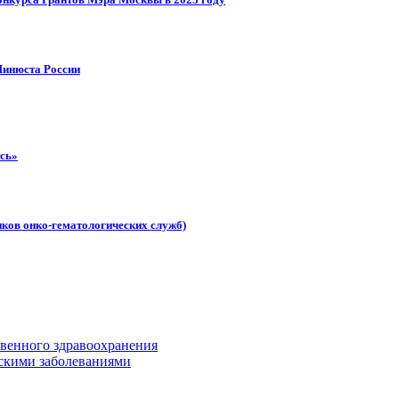
Минюста России
ись»
иков онко-гематологических служб)
твенного здравоохранения
скими заболеваниями