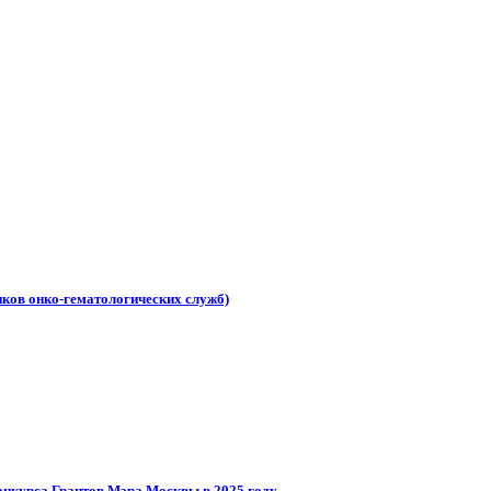
иков онко-гематологических служб)
онкурса Грантов Мэра Москвы в 2025 году