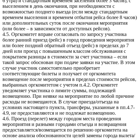
6 утра) и стандартным временем заселения более 3 часов), с
выселением в день окончания, при необходимости с
возможностью позднего выезда (если между стандартным
временем выселения и временем отбытия рейса более 8 часов)
или дополнительных суток после окончания мероприятия
(или более – в зависимости от доступных рейсов).
4.5. Оргкомитет вправе согласовать по запросу участника
более ранний приезд (рейс) в город проведения мероприятия
или более поздний обратный отъезд (рейс) в пределах до 7
дней или проезд с повышенным классом обслуживания с
покрытием разницы в стоимости за счет участника – если
такой запрос обоснован при подаче заявки на участие. В этом
случае участник самостоятельно приобретает
соответствующие билеты и получает от оргкомитета
возмещение после мероприятия в пределах стоимости рейсов,
выбранных оргкомитетом с учетом п.4.2. Оргкомитет
уведомляет участника о лимите суммы, подлежащей
возмещению. При неявке на мероприятие по любой причине
расходы не возмещаются. В случае приезда/отъезда на
условиях настоящего пункта, трансферы, указанные в пп.4.7-
4.9, не предоставляются и не подлежат возмещению.
4.6. Проезд (перелет) между городом места проведения
мероприятия и разными городами отъезда и возвращения
предоставляется/возмещается по решению оргкомитета на
основе анализа обоснованности целей замены города вылета/