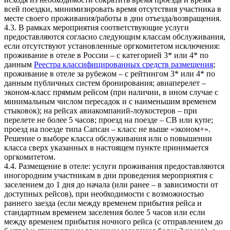
всей поездки, минимизировать время отсутствия участника в
месте своего проживания/работы в дни отъезда/возвращения.
4.3. В рамках мероприятия соответствующие услуги
предоставляются согласно следующим классам обслуживания,
если отсутствуют установленные оргкомитетом исключения:
проживание в отеле в России – с категорией 3* или 4* по
данным
Реестра классифицированных средств размещения
;
проживание в отеле за рубежом – с рейтингом 3* или 4* по
данным публичных систем бронирования; авиаперелет –
эконом-класс прямым рейсом (при наличии, в ином случае с
минимальным числом пересадок и с наименьшим временем
стыковок); на рейсах авиакомпаний-лоукостеров – при
перелете не более 5 часов; проезд на поезде – СВ или купе;
проезд на поезде типа Сапсан – класс не выше «эконом+».
Решение о выборе класса обслуживания или о повышении
класса сверх указанных в настоящем пункте принимается
оргкомитетом.
4.4. Размещение в отеле: услуги проживания предоставляются
иногородним участникам в дни проведения мероприятия с
заселением до 1 дня до начала (или ранее – в зависимости от
доступных рейсов), при необходимости с возможностью
раннего заезда (если между временем прибытия рейса и
стандартным временем заселения более 5 часов или если
между временем прибытия ночного рейса (с отправлением до