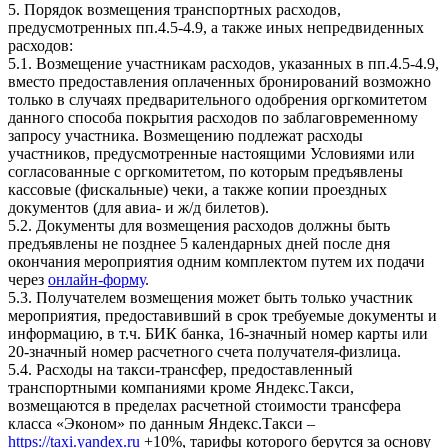
5. Порядок возмещения транспортных расходов,
предусмотренных пп.4.5-4.9, а также иных непредвиденных
расходов:
5.1. Возмещение участникам расходов, указанных в пп.4.5-4.9,
вместо предоставления оплаченных бронирований возможно
только в случаях предварительного одобрения оргкомитетом
данного способа покрытия расходов по заблаговременному
запросу участника. Возмещению подлежат расходы
участников, предусмотренные настоящими Условиями или
согласованные с оргкомитетом, по которым предъявлены
кассовые (фискальные) чеки, а также копии проездных
документов (для авиа- и ж/д билетов).
5.2. Документы для возмещения расходов должны быть
предъявлены не позднее 5 календарных дней после дня
окончания мероприятия одним комплектом путем их подачи
через
онлайн-форму
.
5.3. Получателем возмещения может быть только участник
мероприятия, предоставивший в срок требуемые документы и
информацию, в т.ч. БИК банка, 16-значный номер карты или
20-значный номер расчетного счета получателя-физлица.
5.4. Расходы на такси-трансфер, предоставленный
транспортными компаниями кроме Яндекс.Такси,
возмещаются в пределах расчетной стоимости трансфера
класса «Эконом» по данным Яндекс.Такси –
https://taxi.yandex.ru
+10%, тарифы которого берутся за основу