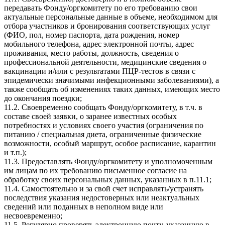
передавать Фонду/оргкомитету по его требованию свои
актуальные персональные данные в объеме, необходимом для
отбора участников и бронирования соответствующих услуг
(ФИО, пол, номер паспорта, дата рождения, номер
мобильного телефона, адрес электронной почты, адрес
проживания, место работы, должность, сведения о
профессиональной деятельности, медицинские сведения о
вакцинации и/или с результатами ПЦР-тестов в связи с
эпидемически значимыми инфекционными заболеваниями), а
также сообщать об изменениях таких данных, имеющих место
до окончания поездки;
11.2. Своевременно сообщать Фонду/оргкомитету, в т.ч. в
составе своей заявки, о заранее известных особых
потребностях и условиях своего участия (ограничения по
питанию / специальная диета, ограниченные физические
возможности, особый маршрут, особое расписание, карантин
и т.п.);
11.3. Предоставлять Фонду/оргкомитету и уполномоченным
им лицам по их требованию письменное согласие на
обработку своих персональных данных, указанных в п.11.1;
11.4. Самостоятельно и за свой счет исправлять/устранять
последствия указания недостоверных или неактуальных
сведений или поданных в неполном виде или
несвоевременно;
11.5. Регулярно проверять электронную почту, указанную в