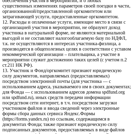
обеспечения участия в мероприятии, и о любых
существенных изменениях параметров своей поездки в части,
организованной/предоставленной оргкомитетом или
затрагивающей услуги, предоставленные оргкомитетом.
12. Расходы и оплаченные услуги, имеющие место в связи с
организацией участия в мероприятии, не образуют доход
участника в натуральной форме, не являются материальной
выгодой и не составляют налогооблагаемую базу по НДФЛ,
т.к. не осуществляются в интересах участника-физлица, а
производятся в общеполезных целях в соответствии с уставом
некоммерческой организации – плательщика, а участие в
мероприятии служит достижению таких целей (с учетом п.2
ст.211 НК РФ).
13. Участник и Фонд/оргкомитет признают юридическую
силу документов, направляемых (предоставляемых)
посредством электронной почты (для участника — с
использованием адреса, указываемого им в своих документах;
для Фонда — с использованием адресов домена spdfund.org
или spdfund.ru), иных средств передачи информации
посредством сети интернет, в т.ч. посредством загрузки
участником файлов и ввода сведений через электронные
формы сбора данных сервиса Яндекс.Формы
(https://forms.yandex.ru) по ссылкам, содержащимся в
документах Фонда; также признают юридическую силу
подписанных документов, предоставляемых в виде файлов